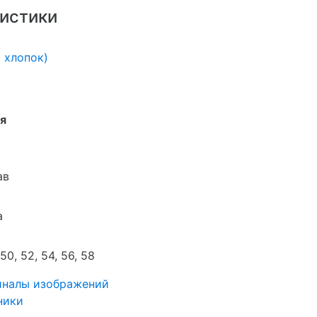
истики
 хлопок)
я
ав
а
 50, 52, 54, 56, 58
иналы изображений
ники