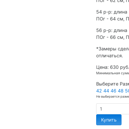
ПОг - 62 см, П
54 р-р: длина 
ПОг - 64 см, П
56 р-р: длина 
ПОг - 66 см, П
*Замеры сдел
отличаться.
Цена:
630 руб
Минимальная сумма
Выберите Раз
42
44
46
48
5
Не выбирается разм
Купить