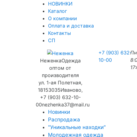
НОВИНКИ
Каталог
О компании
Оплата и доставка
Контакты
СП
+7 (903) 632-
П
10-00
8:
Неженка
Одежда
17
оптом от
производителя
ул. 1-ая Полетная,
18
153035
Иваново
,
+7 (903) 632-10-
00
nezhenka37@mail.ru
Новинки
Распродажа
"Уникальные находки"
Молодежная одежда