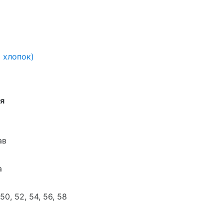
 хлопок)
я
ав
а
 50, 52, 54, 56, 58