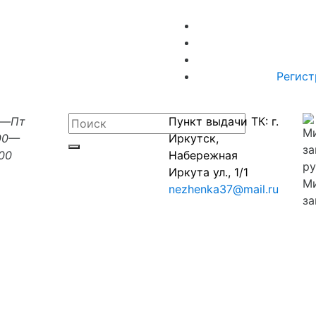
Регист
н—Пт
Пункт выдачи ТК: г.
00—
Иркутск,
:00
Набережная
Иркута ул., 1/1
М
nezhenka37@mail.ru
за