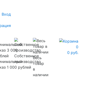
Вход
рация
0
0 руб.
Собственное
Весь
инимальный
производство
товар
каз 1 000 рублей
в
наличии