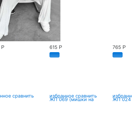
0
615
765
Р
Р
Р
анное
сравнить
избранное
сравнить
избранн