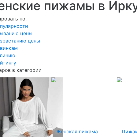
енские пижамы в Ирк
ровать по:
пулярности
быванию цены
озрастанию цены
овинкам
аличию
йтингу
аров в категории