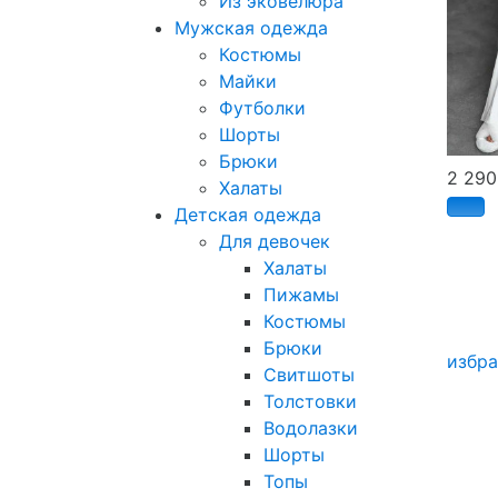
Из эковелюра
Мужская одежда
Костюмы
Майки
Футболки
Шорты
Брюки
2 29
Халаты
Детская одежда
Для девочек
Халаты
Пижамы
Костюмы
Брюки
избр
Свитшоты
Толстовки
Водолазки
Шорты
Топы