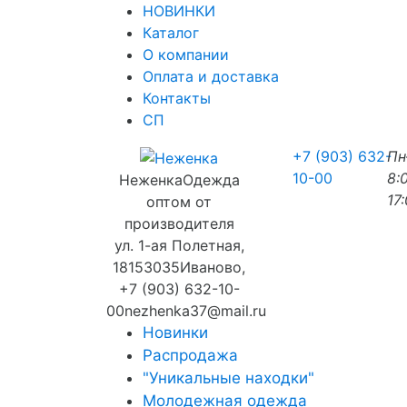
НОВИНКИ
Каталог
О компании
Оплата и доставка
Контакты
СП
+7 (903) 632-
П
10-00
8:
Неженка
Одежда
17
оптом от
производителя
ул. 1-ая Полетная,
18
153035
Иваново
,
+7 (903) 632-10-
00
nezhenka37@mail.ru
Новинки
Распродажа
"Уникальные находки"
Молодежная одежда