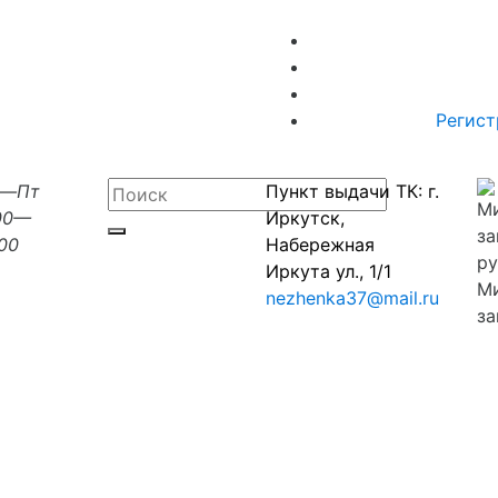
Регист
н—Пт
Пункт выдачи ТК: г.
00—
Иркутск,
:00
Набережная
Иркута ул., 1/1
М
nezhenka37@mail.ru
за