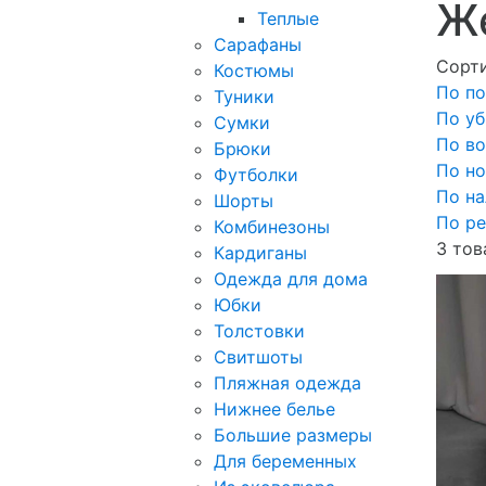
Ж
Теплые
Сарафаны
Сорти
Костюмы
По по
Туники
По у
Сумки
По в
Брюки
По н
Футболки
По н
Шорты
По ре
Комбинезоны
3 тов
Кардиганы
Одежда для дома
Юбки
Толстовки
Свитшоты
Пляжная одежда
Нижнее белье
Большие размеры
Для беременных