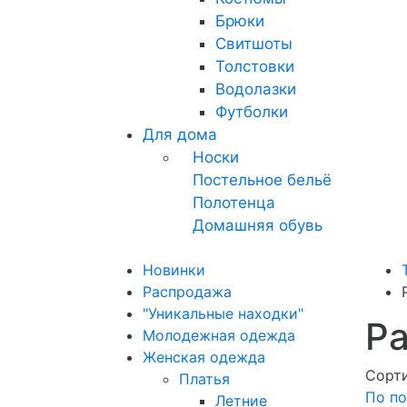
Брюки
Свитшоты
Толстовки
Водолазки
Футболки
Для дома
Носки
Постельное бельё
Полотенца
Домашняя обувь
Новинки
Распродажа
"Уникальные находки"
Р
Молодежная одежда
Женская одежда
Сорти
Платья
По по
Летние