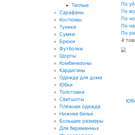
По у
Теплые
По в
Сарафаны
По н
Костюмы
По н
Туники
По ре
Сумки
4 тов
Брюки
Футболки
Шорты
Комбинезоны
Кардиганы
Одежда для дома
Юбки
Толстовки
Свитшоты
Пляжная одежда
Нижнее белье
Большие размеры
Для беременных