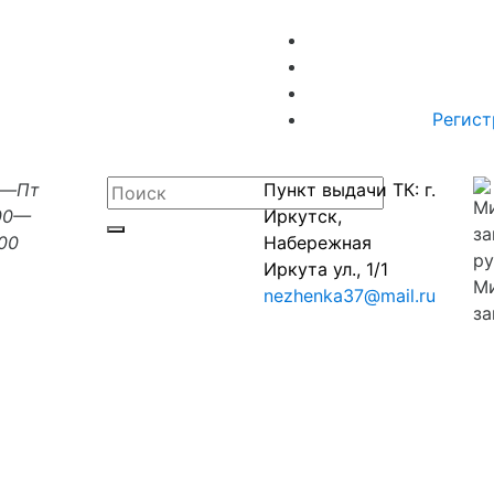
Регист
н—Пт
Пункт выдачи ТК: г.
00—
Иркутск,
:00
Набережная
Иркута ул., 1/1
М
nezhenka37@mail.ru
за