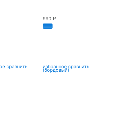
990
Р
ое
сравнить
избранное
сравнить