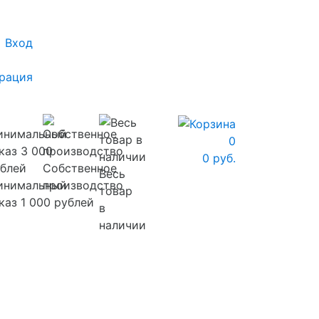
Вход
рация
0
0 руб.
Собственное
Весь
инимальный
производство
товар
каз 1 000 рублей
в
наличии