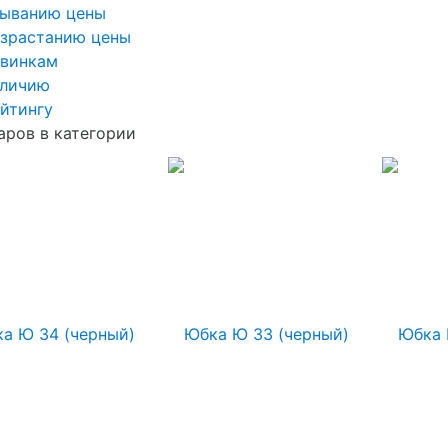
быванию цены
озрастанию цены
овинкам
аличию
йтингу
аров в категории