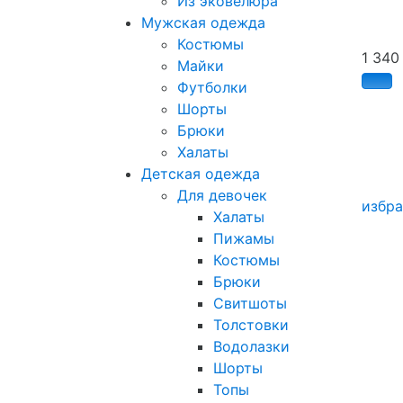
Из эковелюра
Мужская одежда
Костюмы
1 34
Майки
Футболки
Шорты
Брюки
Халаты
Детская одежда
Для девочек
избр
Халаты
Пижамы
Костюмы
Брюки
Свитшоты
Толстовки
Водолазки
Шорты
Топы