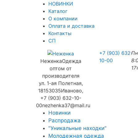
НОВИНКИ
Каталог
О компании
Оплата и доставка
Контакты
СП
+7 (903) 632-
П
10-00
8:
Неженка
Одежда
17
оптом от
производителя
ул. 1-ая Полетная,
18
153035
Иваново
,
+7 (903) 632-10-
00
nezhenka37@mail.ru
Новинки
Распродажа
"Уникальные находки"
Молодежная одежда