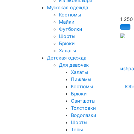
Из эковелюра
Мужская одежда
Костюмы
1 25
Майки
Футболки
Шорты
Брюки
Халаты
Детская одежда
Для девочек
избр
Халаты
Пижамы
Костюмы
Брюки
Свитшоты
Толстовки
Водолазки
Шорты
Топы