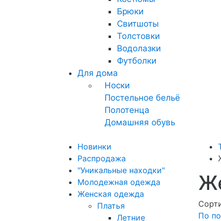
Брюки
Свитшоты
Толстовки
Водолазки
Футболки
Для дома
Носки
Постельное бельё
Полотенца
Домашняя обувь
Новинки
Распродажа
"Уникальные находки"
Же
Молодежная одежда
Женская одежда
Сорти
Платья
По по
Летние