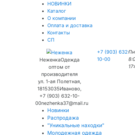
НОВИНКИ
Каталог
О компании
Оплата и доставка
Контакты
СП
+7 (903) 632-
П
10-00
8:
Неженка
Одежда
17
оптом от
производителя
ул. 1-ая Полетная,
18
153035
Иваново
,
+7 (903) 632-10-
00
nezhenka37@mail.ru
Новинки
Распродажа
"Уникальные находки"
Молодежная одежда