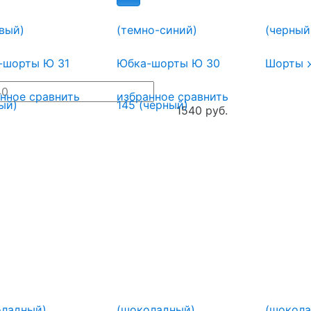
вый)
(темно-синий)
(черный
-шорты Ю 31
Юбка-шорты Ю 30
Шорты ж
анное
сравнить
избранное
сравнить
1540 руб.
оладный)
(шоколадный)
(шокола