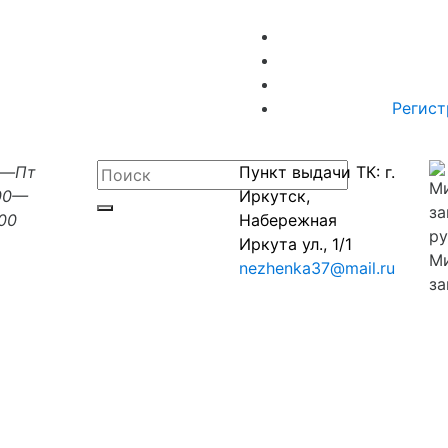
Регист
н—Пт
Пункт выдачи ТК: г.
00—
Иркутск,
:00
Набережная
Иркута ул., 1/1
М
nezhenka37@mail.ru
за