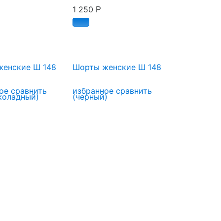
1 250
Р
енские Ш 148
Шорты женские Ш 148
ое
сравнить
избранное
сравнить