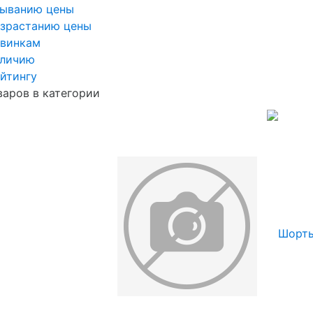
быванию цены
озрастанию цены
овинкам
аличию
йтингу
варов в категории