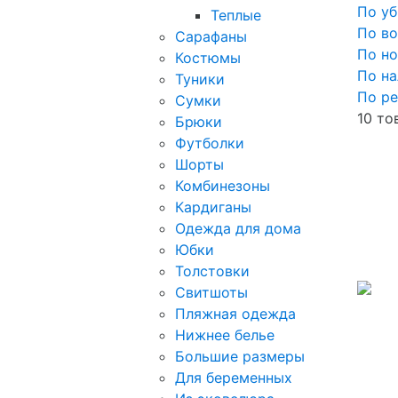
По у
Теплые
По в
Сарафаны
По н
Костюмы
По н
Туники
По ре
Сумки
10 то
Брюки
Футболки
Шорты
Комбинезоны
Кардиганы
Одежда для дома
Юбки
Толстовки
Свитшоты
Пляжная одежда
Нижнее белье
Большие размеры
Для беременных