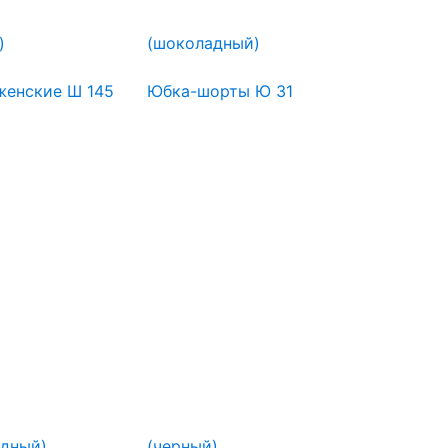
)
(шоколадный)
енские Ш 145
Юбка-шорты Ю 31
дный)
(черный)