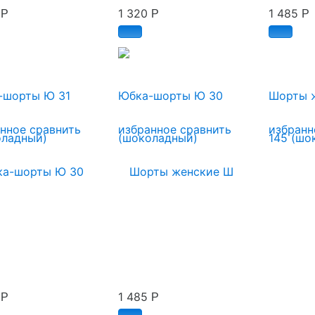
0
1 320
1 485
Р
Р
Р
-шорты Ю 31
Юбка-шорты Ю 30
Шорты ж
анное
сравнить
избранное
сравнить
избранн
0
1 485
Р
Р