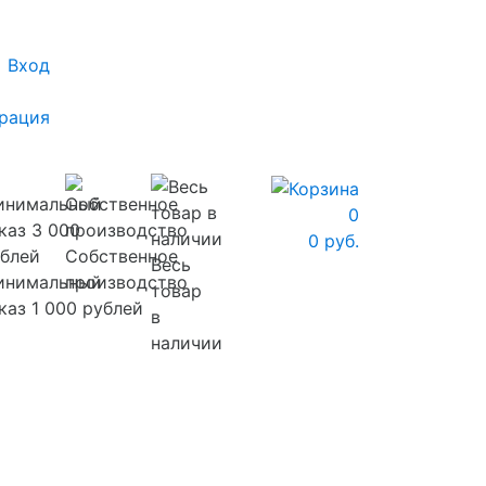
Вход
рация
0
0 руб.
Собственное
Весь
инимальный
производство
товар
каз 1 000 рублей
в
наличии